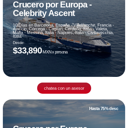
Crucero por Europa -
Celebrity Ascent
Fecha de viaje
10 Días en Barcelona, España - Villefranche, Francia -
05 de octubre '24
Ajaccio, Córcega - Cagliari, Cerdeña, Italia - Valeta,
Malta - Messina, Italia - Nápoles, Italia - Civitavecchia,
Italia
sujeto a disponibilidad
Desde:
$33,890
MXN x persona
chatea con un asesor
Hasta 75% desc