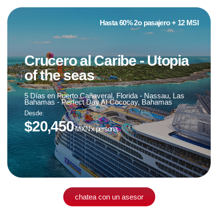
Hasta 60% 2o pasajero + 12 MSI
Crucero al Caribe - Utopia
Fecha de viaje
of the seas
19 de agosto '24
5 Días en Puerto Cañaveral, Florida - Nassau, Las
Bahamas - Perfect Day At Cococay, Bahamas
Desde:
sujeto a disponibilidad
$20,450
MXN x persona
chatea con un asesor