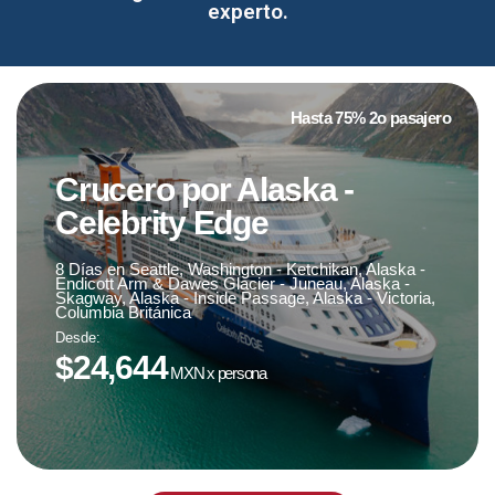
experto.
Hasta 75% 2o pasajero
Crucero por Alaska -
Celebrity Edge
Fecha de viaje
8 Días en Seattle, Washington - Ketchikan, Alaska -
23 de mayo '25
Endicott Arm & Dawes Glacier - Juneau, Alaska -
Skagway, Alaska - Inside Passage, Alaska - Victoria,
Columbia Británica
sujeto a disponibilidad
Desde:
$24,644
MXN x persona