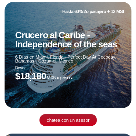
Hasta 60% 2o pasajero + 12 MSI
Crucero al Caribe -
Fecha de viaje
Independence of the seas
23 de diciembre '24
6 Días en Miami, Florida - Perfect Day At Cococay,
Bahamas - Cozumel, México
Desde:
sujeto a disponibilidad
$18,180
MXN x persona
chatea con un asesor