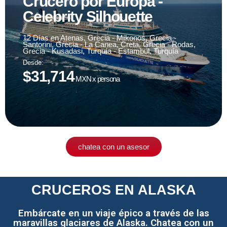
Crucero por Europa -
Celebrity Silhouette
Fecha de viaje
20 de septiembre '24
12 Días en Atenas, Grecia - Míkonos, Grecia -
Santorini, Grecia - La Canea, Creta, Grecia - Rodas,
Grecia - Kusadasi, Turquía - Estambul, Turquía
Desde:
sujeto a disponibilidad
$31,714
MXN x persona
chatea con un asesor
CRUCEROS EN ALASKA
Embárcate en un viaje épico a través de las
maravillas glaciares de Alaska. Chatea con un