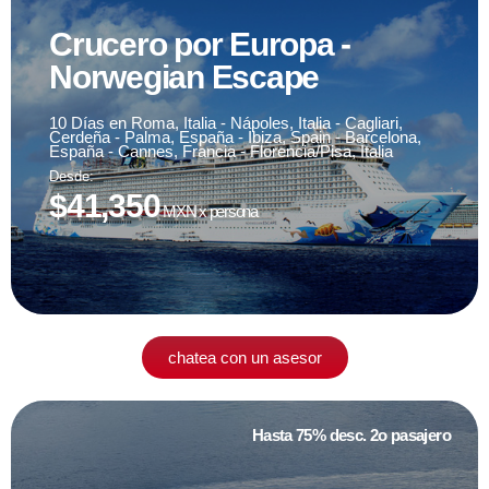
Crucero por Europa -
Norwegian Escape
Fecha de viaje
05 de septiembre '24
10 Días en Roma, Italia - Nápoles, Italia - Cagliari,
Cerdeña - Palma, España - Ibiza, Spain - Barcelona,
España - Cannes, Francia - Florencia/Pisa, Italia
Desde:
sujeto a disponibilidad
$41,350
MXN x persona
chatea con un asesor
Hasta 75% desc. 2o pasajero