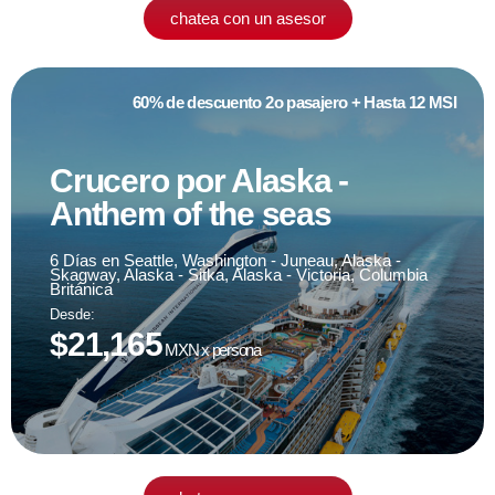
chatea con un asesor
60% de descuento 2o pasajero + Hasta 12 MSI
Crucero por Alaska -
Anthem of the seas
Fecha de viaje
09 de mayo '25
6 Días en Seattle, Washington - Juneau, Alaska -
Skagway, Alaska - Sitka, Alaska - Victoria, Columbia
Británica
Desde:
sujeto a disponibilidad
$21,165
MXN x persona