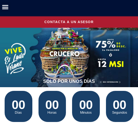
CONTACTA A UN ASESOR
SÓLO POR UNOS DÍAS
00
00
00
00
Días
Horas
Minutos
Segundos