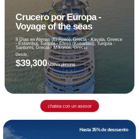
Crucero por Europa -
Voyage of the seas
Fecha de viaje
19 de agosto '24
8 Días en Atenas (El Pireo), Grecia - Kavala, Greece
- Estambul, Turquía - Éfeso (Kusadasi), Turquía -
Santorini, Grecia - Míkonos, Grecia
Desde:
sujeto a disponibilidad
$39,300
MXN x persona
chatea con un asesor
Hasta 35% de descuento